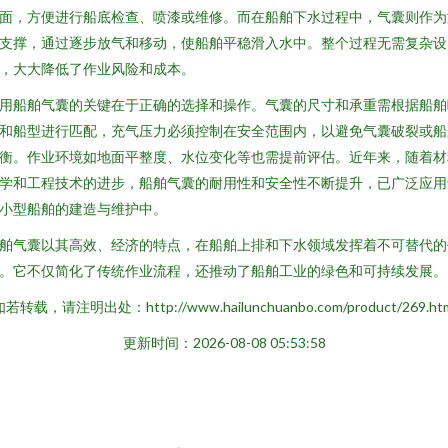
面，方便进行船底检查、喷漆或维修。而在船舶下水过程中，气囊则作为
支撑，通过逐步放气和移动，使船舶平稳滑入水中。整个过程无需复杂设
，大大降低了作业风险和成本。
用船舶气囊的关键在于正确的选择和操作。气囊的尺寸和承重需根据船舶
和船型进行匹配，充气压力必须控制在安全范围内，以避免气囊破裂或船
衡。作业环境如地面平整度、水位变化等也需提前评估。近年来，随着材
学和工程技术的进步，船舶气囊的耐用性和安全性不断提升，已广泛应用
小型船舶的建造与维护中。
舶气囊以其高效、经济的特点，在船舶上排和下水领域发挥着不可替代的
。它不仅简化了传统作业流程，还推动了船舶工业的绿色和可持续发展。
若转载，请注明出处：http://www.hailunchuanbo.com/product/269.ht
更新时间：2026-08-08 05:53:58