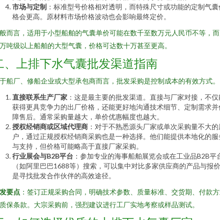
市场与定制
：标准型号价格相对透明，而特殊尺寸或功能的定制气囊
格会更高。原材料市场价格波动也会影响最终定价。
般而言，适用于小型船舶的气囊单价可能在数千至数万元人民币不等，而
万吨级以上船舶的大型气囊，价格可达数十万甚至更高。
二、上排下水气囊批发渠道指南
于船厂、修船企业或大型承包商而言，批发采购是控制成本的有效方式。
直接联系生产厂家
：这是最主要的批发渠道。直接与厂家对接，不仅
获得更具竞争力的出厂价格，还能更好地沟通技术细节、定制需求并
障售后。通常采购量越大，单价优惠幅度也越大。
授权经销商或区域代理商
：对于不熟悉源头厂家或单次采购量不大的
户，通过正规授权经销商采购也是一种选择。他们能提供本地化的服
与支持，但价格可能略高于直接厂家采购。
行业展会与B2B平台
：参加专业的海事船舶展览会或在工业品B2B平
（如阿里巴巴1688等）搜索，可以集中对比多家供应商的产品与报
是寻找批发合作伙伴的高效途径。
发要点
：签订正规采购合同，明确技术参数、质量标准、交货期、付款方
质保条款。大宗采购前，强烈建议进行工厂实地考察或样品测试。