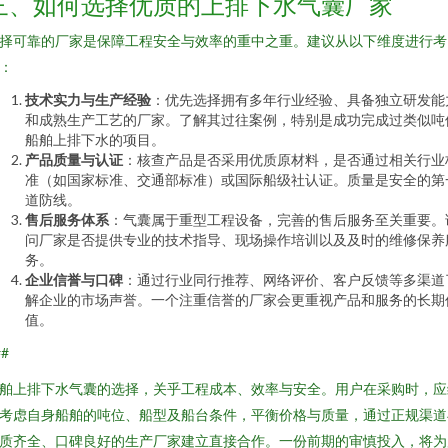
三、如何选择优质的上排下水气囊厂家
择可靠的厂家是保障工程安全与效率的重中之重。建议从以下维度进行考
：
技术实力与生产经验
：优先选择拥有多年行业经验、具备独立研发能
和成熟生产工艺的厂家。了解其过往案例，特别是成功完成过类似吨
船舶上排下水的项目。
产品质量与认证
：核查产品是否采用优质原材料，是否通过相关行业
准（如国家标准、交通部标准）或国际船级社认证。质量是安全的第
道防线。
售后服务体系
：气囊属于重型工程设备，完善的售后服务至关重要。
问厂家是否提供专业的技术指导、现场操作培训以及及时的维修保养
务。
企业信誉与口碑
：通过行业同行推荐、网络评价、客户反馈等多渠道
解企业的市场声誉。一个注重信誉的厂家会更重视产品和服务的长期
值。
##
舶上排下水气囊的选择，关乎工程成本、效率与安全。用户在采购时，应
考虑自身船舶的吨位、船型及船台条件，平衡价格与质量，通过正规渠道
质齐全、口碑良好的生产厂家建立直接合作。一份前期的审慎投入，将为