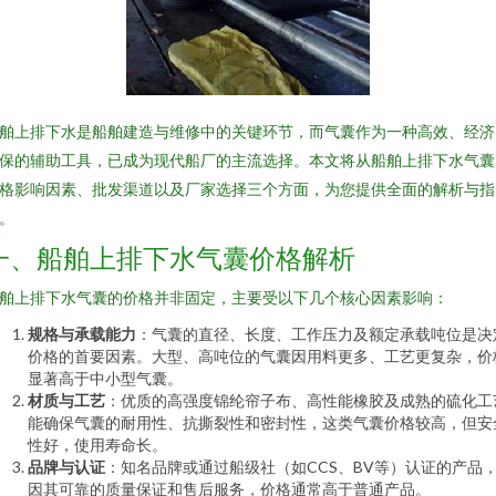
舶上排下水是船舶建造与维修中的关键环节，而气囊作为一种高效、经济
保的辅助工具，已成为现代船厂的主流选择。本文将从船舶上排下水气囊
格影响因素、批发渠道以及厂家选择三个方面，为您提供全面的解析与指
。
一、船舶上排下水气囊价格解析
舶上排下水气囊的价格并非固定，主要受以下几个核心因素影响：
规格与承载能力
：气囊的直径、长度、工作压力及额定承载吨位是决
价格的首要因素。大型、高吨位的气囊因用料更多、工艺更复杂，价
显著高于中小型气囊。
材质与工艺
：优质的高强度锦纶帘子布、高性能橡胶及成熟的硫化工
能确保气囊的耐用性、抗撕裂性和密封性，这类气囊价格较高，但安
性好，使用寿命长。
品牌与认证
：知名品牌或通过船级社（如CCS、BV等）认证的产品
因其可靠的质量保证和售后服务，价格通常高于普通产品。